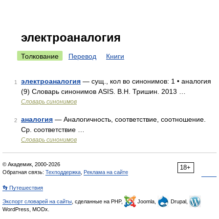
электроаналогия
Толкование
Перевод
Книги
электроаналогия
— сущ., кол во синонимов: 1 • аналогия
1
(9) Словарь синонимов ASIS. В.Н. Тришин. 2013 …
Словарь синонимов
аналогия
— Аналогичность, соответствие, соотношение.
2
Ср. соответствие …
Словарь синонимов
© Академик, 2000-2026
18+
Обратная связь:
Техподдержка
,
Реклама на сайте
👣 Путешествия
Экспорт словарей на сайты
, сделанные на PHP,
Joomla,
Drupal,
WordPress, MODx.